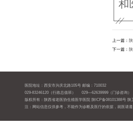
和
上一篇：
陕
下一篇：
陕
医院地址：西安市兴庆北路105号 邮编：710032
029-83246120（行政总值班） 029—62639999（门诊咨询）
版权所有：陕西省老医协生殖医学医院
陕ICP备08101388号
陕卫
注：网站信息仅供参考，不能作为诊断及医疗的依据，就医请遵