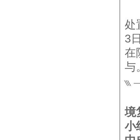
处
3
在
与
境
小