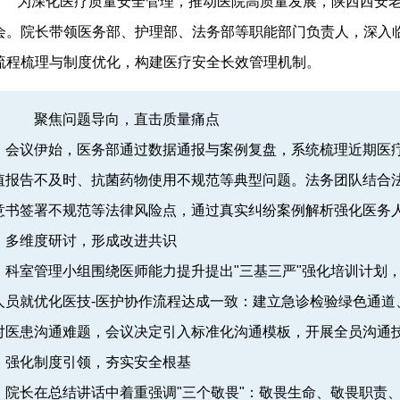
为深化医疗质量安全管理，推动医院高质量发展，陕西西安老
会。院长带领医务部、护理部、法务部等职能部门负责人，深入
流程梳理与制度优化，构建医疗安全长效管理机制。
聚焦问题导向，直击质量痛点
议伊始，医务部通过数据通报与案例复盘，系统梳理近期医疗
值报告不及时、抗菌药物使用不规范等典型问题。法务团队结合
意书签署不规范等法律风险点，通过真实纠纷案例解析强化医务
维度研讨，形成改进共识
室管理小组围绕医师能力提升提出"三基三严"强化培训计划，
人员就优化医技-医护协作流程达成一致：建立急诊检验绿色通道
对医患沟通难题，会议决定引入标准化沟通模板，开展全员沟通
化制度引领，夯实安全根基
长在总结讲话中着重强调"三个敬畏"：敬畏生命、敬畏职责、