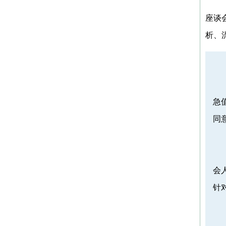
座谈
析、
会
急
同
多
科
会
针
强
院