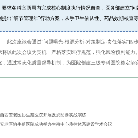
，要求各科室两周内完成核心制度执行情况自查，医务部建立"问题
别提出"细节管理年"行动方案，从手卫生依从性、药品效期核查
此次座谈会通过"问题曝光-根源分析-对策制定-责任落实"四
示将以此次会议为契机，严格落实医疗规范，强化风险预判能力
室，通过常态化质量督导机制，为医院创建三级专科医院奠定坚
西西安老医协生殖医院开展反恐防暴实战演练
安老医协生殖医院成功举办生殖中心质控体系建设学术会议