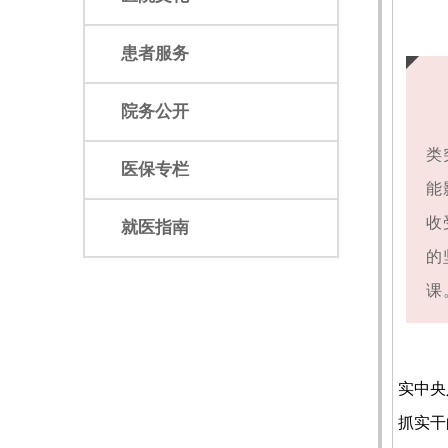
患者服务
院务公开
展
类
医保专栏
能
收
就医指南
的
课
本
实中央
抓实干