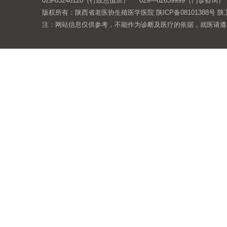
029-83246120（行政总值班） 029—62639999（门诊咨询）
版权所有：陕西省老医协生殖医学医院
陕ICP备08101388号
陕卫
注：网站信息仅供参考，不能作为诊断及医疗的依据，就医请遵